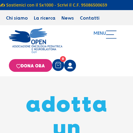
✍️ Sostienici con il 5x1000 - Scrivi il C.F. 95086500659
Chi siamo
La ricerca
News
Contatti
MENU
0
DONA ORA
adotta
un